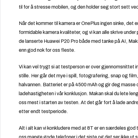
til for å stresse mobilen, og den holder seg stort sett v
Når det kommer til kamera er OnePlus ingen sinke, det e
formidable kamera kvaliteter, og vi kan alle skrive unde
de lanserte Huawei P20 Pro både med tanke på AI, Makr
enn god nok for oss fleste.
Vi kan vel trygt si at testperson er over gjennomsnittet 
stille. Her går det mye i spill, fotografering, snap og fi
halvannen. Batteriet er på 4500 mAh og gir deg masse o
ladehastigheten i vår konklusjon. Makan skal du lete len
oss mest i starten av testen. At det går fort å lade andr
etter endt testperiode.
Alt i alt kan vi konkludere med at 8T er en særdeles god
oss mange gode telefoner i det siste og det ser ikke ut