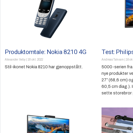
Produktomtale: Nokia 8210 4G
Test: Phil
Alexander Ileby
|
18 okt. 2022
Andreas Takvam
|
16 ok
Stil-ikonet Nokia 8210 har gjenoppstått.
5000-serien fra 
nye produkter 
27″ (68,6 cm) o
60,5 cm diag.). 
sette storebror p