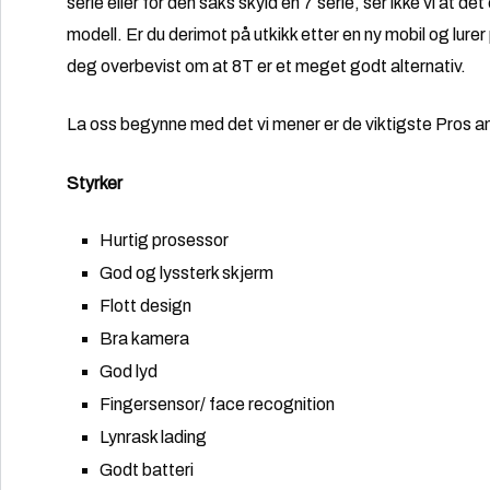
serie eller for den saks skyld en 7 serie, ser ikke vi at de
modell. Er du derimot på utkikk etter en ny mobil og lur
deg overbevist om at 8T er et meget godt alternativ.
La oss begynne med det vi mener er de viktigste Pros 
Styrker
Hurtig prosessor
God og lyssterk skjerm
Flott design
Bra kamera
God lyd
Fingersensor/ face recognition
Lynrask lading
Godt batteri