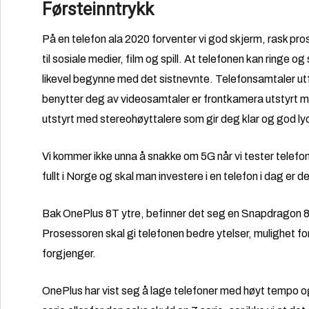
Førsteinntrykk
På en telefon ala 2020 forventer vi god skjerm, rask pro
til sosiale medier, film og spill. At telefonen kan ringe o
likevel begynne med det sistnevnte. Telefonsamtaler utf
benytter deg av videosamtaler er frontkamera utstyrt 
utstyrt med stereohøyttalere som gir deg klar og god ly
Vi kommer ikke unna å snakke om 5G når vi tester telefon
fullt i Norge og skal man investere i en telefon i dag er d
Bak OnePlus 8T ytre, befinner det seg en Snapdragon 86
Prosessoren skal gi telefonen bedre ytelser, mulighet fo
forgjenger.
OnePlus har vist seg å lage telefoner med høyt tempo og