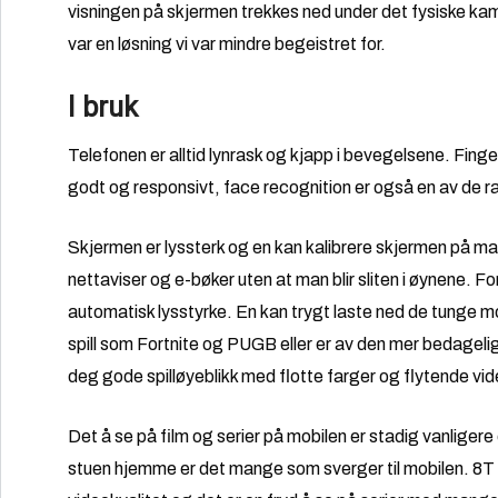
visningen på skjermen trekkes ned under det fysiske kam
var en løsning vi var mindre begeistret for.
I bruk
Telefonen er alltid lynrask og kjapp i bevegelsene. Fing
godt og responsivt, face recognition er også en av de ra
Skjermen er lyssterk og en kan kalibrere skjermen på man
nettaviser og e-bøker uten at man blir sliten i øynene. F
automatisk lysstyrke. En kan trygt laste ned de tunge mo
spill som Fortnite og PUGB eller er av den mer bedagelig
deg gode spilløyeblikk med flotte farger og flytende vid
Det å se på film og serier på mobilen er stadig vanligere
stuen hjemme er det mange som sverger til mobilen. 8T