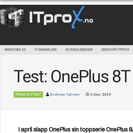
X
ITpro
.no
WINDOWS 10
IT-BRANSJEN
SOSIALE MEDIER
BIDRA PÅ ITPROX
Test: OnePlus 8T
PRODUKTTEST
Andreas Takvam
2 des. 2020
I april slapp OnePlus sin toppserie OnePlus 8