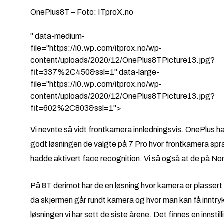
OnePlus8T – Foto: ITproX.no
" data-medium-
file="https://i0.wp.com/itprox.no/wp-
content/uploads/2020/12/OnePlus8TPicture13.jpg?
fit=337%2C450&ssl=1" data-large-
file="https://i0.wp.com/itprox.no/wp-
content/uploads/2020/12/OnePlus8TPicture13.jpg?
fit=602%2C803&ssl=1">
Vi nevnte så vidt frontkamera innledningsvis. OnePlus har i 
godt løsningen de valgte på 7 Pro hvor frontkamera spratt
hadde aktivert face recognition. Vi så også at de på No
På 8T derimot har de en løsning hvor kamera er plassert o
da skjermen går rundt kamera og hvor man kan få inntrykk a
løsningen vi har sett de siste årene. Det finnes en innsti