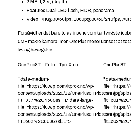
2 MP, f/2.4, (depth)
Features Dual-LED flash, HDR, panorama
Video 4K@30/60fps, 1080p@30/60/240fps, Aut
Forsåvidt er det bare to av linsene som tar tyngste job
5MP makro kamera, men OnePlus mener uansett at totalen
lys og bevegelse.
OnePlus8T – Foto: ITproX.no
OnePlus8T – 
" data-medium-
" data-mediu
file="https://i0.wp.com/itprox.no/wp-
file="https:/
content/uploads/2020/12/OnePlus8TPicture4.jpg?
content/uplo
fit=337%2C450&ssl=1" data-large-
fit=601%2C4
file="https://i0.wp.com/itprox.no/wp-
file="https:/
content/uploads/2020/12/OnePlus8TPicture4.jpg?
content/uplo
fit=602%2C803&ssl=1">
fit=602%2C