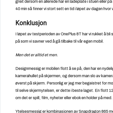
greit dersom en allerede har en ladeplate i stuen eller p
40 min så finner vi stort sett en tid i løpet av dagen hvor
Konklusjon
I løpet av testperioden av OnePlus 8T har vi rukket å bli 
på som vi savner ved å gå tilbake til vår egen mobil.
Men det er alltid et men.
Designmessig er mobilen flott å se på, den har en nydelig
kamerahullet på skjermen, og dersom man slo av kamera v
øverst på skjerm. Personlig er jeg mer begeistret for m
til selve skjermytelsen, er dette i beste laget. En flott
om det er spill, film, nyheter eller ebok en holder på me
Ytelsesmessig er kombinasjonen av Snapdragon 865 med