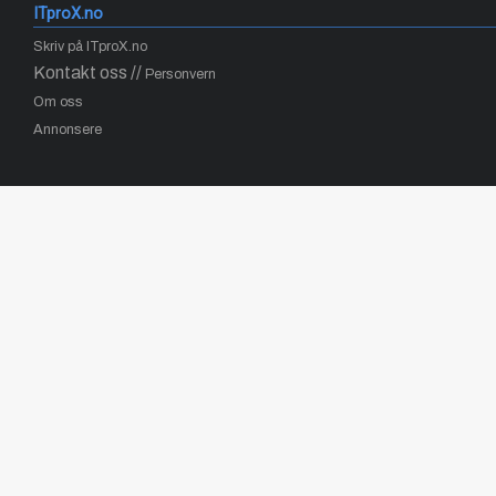
ITproX.no
Skriv på ITproX.no
Kontakt oss //
Personvern
Om oss
Annonsere