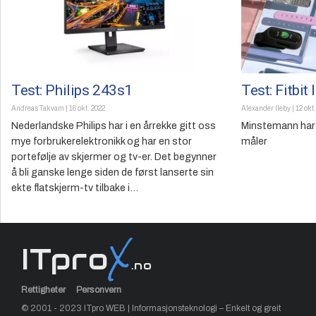
Test: Philips 243s1
Test: Fitbit 
Andreas Takvam
|
16 okt. 2022
Alexander Ileby
|
12 okt
Nederlandske Philips har i en årrekke gitt oss
Minstemann har
mye forbrukerelektronikk og har en stor
måler
portefølje av skjermer og tv-er. Det begynner
å bli ganske lenge siden de først lanserte sin
ekte flatskjerm-tv tilbake i...
X
ITpro
.no
Rettigheter
Personvern
© 2001 - 2023 ITpro WEB | Informasjonsteknologi – Enkelt og greit