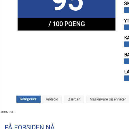
95
S
Y
/ 100 POENG
K
B
L
Android
Bærbart
Maskinvare og enheter
annonse:
PÅ FORSIDEN NÅ