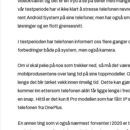
videokvalitet og det er en fryd å se på serier med mange
vår testperiode har vi ikke klart å stresse telefonen nev
rent Android System på sine telefoner, men har også 
løsninger og en flott grensesnitt.
I testperioden har telefonen informert oss flere ganger 
forbedringer både på system, men også kamera.
Om vi skal peke på noe som trekker ned, så må det være m
mobilprodusentene over lang tid på sine toppmodeller. One
lenge det blir tørket vekk innen rimelig tid. Dette kan gj
kommer inn ettersom telefonen aldri får ligge lenge i fred 
en snap. Hittil er det kun 8 Pro modellen som har fått IP s
telefonen fra OnePlus.
En annen ting som vi også nærmest forventer i 2020 er tr