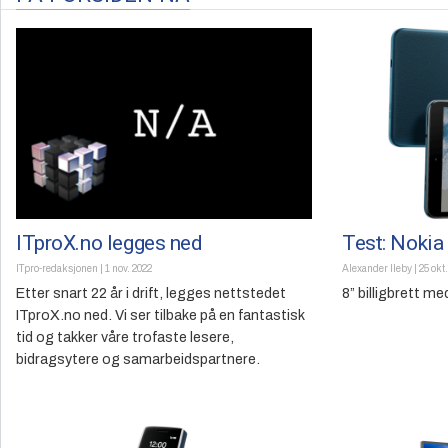
ITproX.no legges ned
Test: Nokia
ITpro-redaksjonen
|
1 nov. 2022
Alexander Ileby
|
25 okt
Etter snart 22 år i drift, legges nettstedet
8” billigbrett m
ITproX.no ned. Vi ser tilbake på en fantastisk
tid og takker våre trofaste lesere,
bidragsytere og samarbeidspartnere.