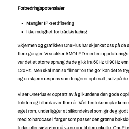
Forbedringspotensialer
Mangler IP-sertifisering
Ikke mulighet for trådløs lading
Skjermen og grafikken OnePlus har skjenket oss på de s
flere ganger. Vi snakker AMOLED med en oppdaterings
var det et større sprang da de gikk fra 60Hz til 90Hz enn 
120Hz. Men skal man se filmer “on the go” kan dette tryg
og en skjerm respons som fungerer optimalt, selv på de
Vi ser OnePlus er opptatt av å gi kundene den gode oppl
telefon og til bruk over flere år. Vårt testeksemplar komm
eget rom, under ligger et silikondeksel som gir deg go
med to hardcase i farger som passer den grønne bakside
turkis eller sjøgrønn må være opptil den enkelte. OnePlu