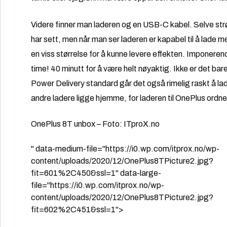
Videre finner man laderen og en USB-C kabel. Selve st
har sett, men når man ser laderen er kapabel til å lad
en viss størrelse for å kunne levere effekten. Imponeren
time! 40 minutt for å være helt nøyaktig. Ikke er det ba
Power Delivery standard går det også rimelig raskt å la
andre ladere ligge hjemme, for laderen til OnePlus ordne
OnePlus 8T unbox – Foto: ITproX.no
" data-medium-file="https://i0.wp.com/itprox.no/wp-
content/uploads/2020/12/OnePlus8TPicture2.jpg?
fit=601%2C450&ssl=1" data-large-
file="https://i0.wp.com/itprox.no/wp-
content/uploads/2020/12/OnePlus8TPicture2.jpg?
fit=602%2C451&ssl=1">