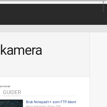
ANNONSE:
sekamera
annonse:
GUIDER
Bruk Notepad++ som FTP-klient
Martin Aleksander
|
26 mar. 2020