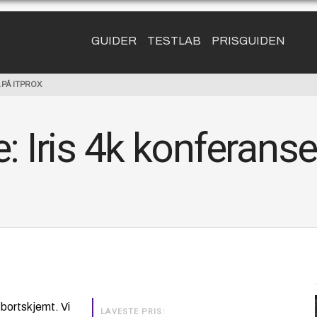
GUIDER
TESTLAB
PRISGUIDEN
 PÅ ITPROX
: Iris 4k konferan
 bortskjemt. Vi
LAVESTE PRIS: