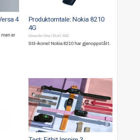
Versa 4
Produktomtale: Nokia 8210
4G
, men er
Alexander Ileby
|
18 okt. 2022
Stil-ikonet Nokia 8210 har gjenoppstått.
Test: Fitbit Inspire 3