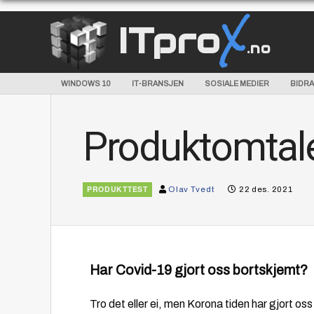
X
ITpro
.no
WINDOWS 10
IT-BRANSJEN
SOSIALE MEDIER
BIDRA
Produktomtale
PRODUKTTEST
Olav Tvedt
22 des. 2021
Har Covid-19 gjort oss bortskjemt?
Tro det eller ei, men Korona tiden har gjort oss