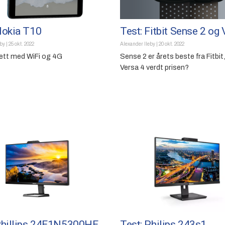
Nokia T10
Test: Fitbit Sense 2 og 
eby
|
25 okt. 2022
Alexander Ileby
|
20 okt. 2022
brett med WiFi og 4G
Sense 2 er årets beste fra Fitbit
Versa 4 verdt prisen?
Phillips 24E1N5300HE
Test: Philips 243s1