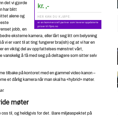
n det vi gjorde
kr. ,-
 har blitt
ittet alene og
HER KAN DU KJØPE:
beste
er en kommersiell partner som leverer oppdaterte
priser til ITpro.no
renset jobb, en
bedre eksterne kamera, eller lårt seg litt om belysning
 er vant til at ting fungerer bra(ish) og at vi har en
t er en viktig del av oppfattelses mønstret vårt,
e vanskelig å få med seg på deltagere som sitter selv
me tilbake på kontoret med en gammel video kanon –
rne et dårlig kamera når man skal ha «hybrid» møter.
ar.
ride møter
 oss til, og heldigvis for det. Bare miljøaspektet på