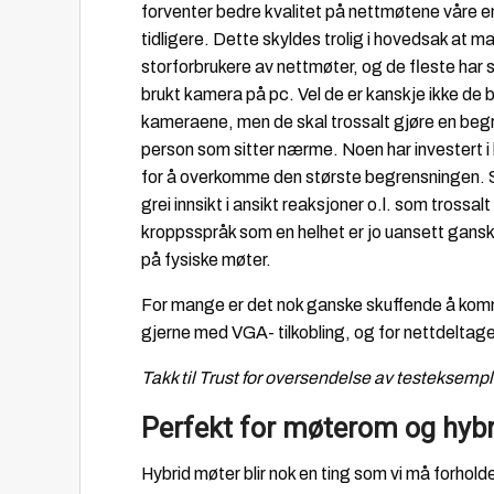
forventer bedre kvalitet på nettmøtene våre en
tidligere. Dette skyldes trolig i hovedsak at man
storforbrukere av nettmøter, og de fleste har s
brukt kamera på pc. Vel de er kanskje ikke de 
kameraene, men de skal trossalt gjøre en beg
person som sitter nærme. Noen har investert i 
for å overkomme den største begrensningen. Så vi
grei innsikt i ansikt reaksjoner o.l. som trossal
kroppsspråk som en helhet er jo uansett gansk
på fysiske møter.
For mange er det nok ganske skuffende å kom
gjerne med VGA- tilkobling, og for nettdeltage
Takk til Trust for oversendelse av testeksempl
Perfekt for møterom og hyb
Hybrid møter blir nok en ting som vi må forholde