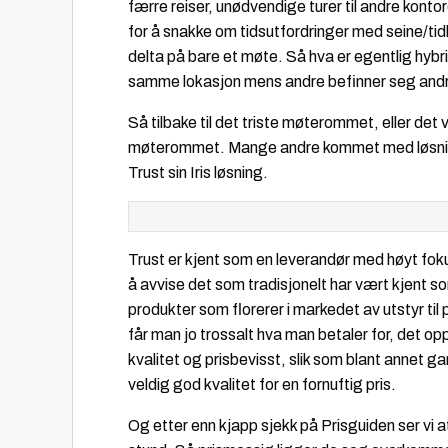
færre reiser, unødvendige turer til andre konto
for å snakke om tidsutfordringer med seine/tidl
delta på bare et møte. Så hva er egentlig hybr
samme lokasjon mens andre befinner seg andre
Så tilbake til det triste møterommet, eller det vi
møterommet. Mange andre kommet med løsninger
Trust sin Iris løsning.
Trust er kjent som en leverandør med høyt foku
å avvise det som tradisjonelt har vært kjent s
produkter som florerer i markedet av utstyr til 
får man jo trossalt hva man betaler for, det op
kvalitet og prisbevisst, slik som blant annet gam
veldig god kvalitet for en fornuftig pris.
Og etter enn kjapp sjekk på Prisguiden ser vi at