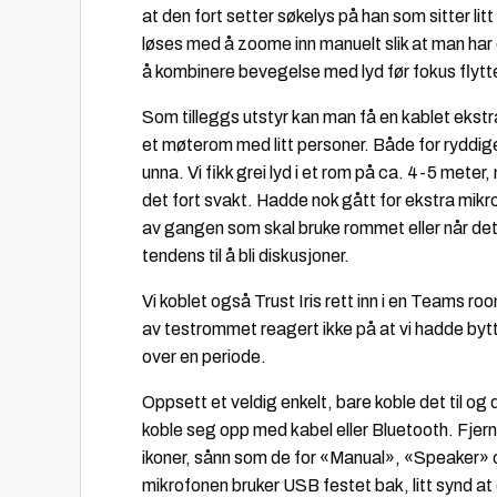
at den fort setter søkelys på han som sitter lit
løses med å zoome inn manuelt slik at man har e
å kombinere bevegelse med lyd før fokus flytt
Som tilleggs utstyr kan man få en kablet ekstr
et møterom med litt personer. Både for ryddige
unna. Vi fikk grei lyd i et rom på ca. 4-5 meter,
det fort svakt. Hadde nok gått for ekstra mikr
av gangen som skal bruke rommet eller når det 
tendens til å bli diskusjoner.
Vi koblet også Trust Iris rett inn i en Teams r
av testrommet reagert ikke på at vi hadde byt
over en periode.
Oppsett et veldig enkelt, bare koble det til o
koble seg opp med kabel eller Bluetooth. Fjernk
ikoner, sånn som de for «Manual», «Speaker» o
mikrofonen bruker USB festet bak, litt synd at 