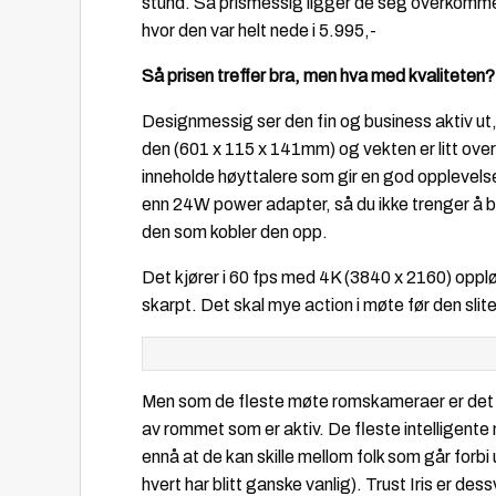
stund. Så prismessig ligger de seg overkommeli
hvor den var helt nede i 5.995,-
Så prisen treffer bra, men hva med kvaliteten?
Designmessig ser den fin og business aktiv ut,
den (601 x 115 x 141mm) og vekten er litt over
inneholde høyttalere som gir en god opplevel
enn 24W power adapter, så du ikke trenger å b
den som kobler den opp.
Det kjører i 60 fps med 4K (3840 x 2160) oppløs
skarpt. Det skal mye action i møte før den sli
Men som de fleste møte romskameraer er det «i
av rommet som er aktiv. De fleste intelligente
ennå at de kan skille mellom folk som går forb
hvert har blitt ganske vanlig). Trust Iris er de