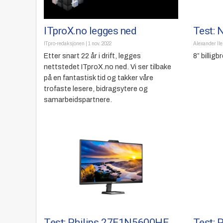
ITproX.no legges ned
Test: 
ITpro-redaksjonen
|
1 nov. 2022
Alexander Il
Etter snart 22 år i drift, legges
8” billig
nettstedet ITproX.no ned. Vi ser tilbake
på en fantastisk tid og takker våre
trofaste lesere, bidragsytere og
samarbeidspartnere.
Test: Philips 27E1N5600HE
Test: 