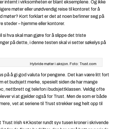
rer internt i virksomheten er blant eksemplene. Og ikke
igere møter eller unødvendig reise til kontoret for å
id møter? Kort forklart er det at noen befinner seg på
 steder – hjemme eller kontorer.
l si hva skal man gjøre for å slippe det triste
 på dette, i denne testen skal vi setter søkelys på
Hybride møter i aksjon. Foto: Trust.com
s på å gi god valuta for pengene. Det kan være litt fort
om et budsjett merke, spesielt siden de har mange
pc, nettbrett og telefon i budsjettklassen. Veldig ofte
plever vi at gjelder også for Trust. Men de som er både
ere, vet at seriene til Trust strekker seg helt opp til
 Trust Irish 4K koster rundt syv tusen kroner i skrivende