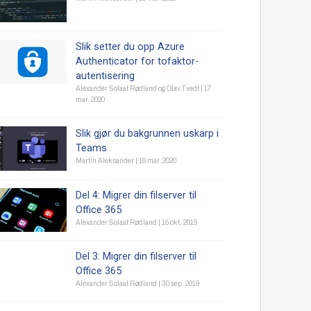
Slik setter du opp Azure
Authenticator for tofaktor-
autentisering
Alexander Solaat Rødland
og
Olav Tvedt
|
17
mar. 2020
Slik gjør du bakgrunnen uskarp i
Teams
Martin Aleksander
|
16 mar. 2020
Del 4: Migrer din filserver til
Office 365
Alexander Solaat Rødland
|
15 okt. 2019
Del 3: Migrer din filserver til
Office 365
Alexander Solaat Rødland
|
30 sep. 2019