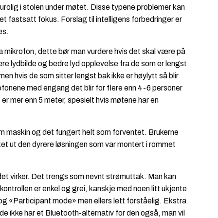
t urolig i stolen under møtet. Disse typene problemer kan
t fastsatt fokus. Forslag til intelligens forbedringer er
es.
a mikrofon, dette bør man vurdere hvis det skal være på
re lydbilde og bedre lyd opplevelse fra de som er lengst
 men hvis de som sitter lengst bak ikke er høylytt så blir
ofonene med engang det blir for flere enn 4-6 personer
er mer enn 5 meter, spesielt hvis møtene har en
oom maskin og det fungert helt som forventet. Brukerne
tet ut den dyrere løsningen som var montert i rommet
g det virker. Det trengs som nevnt strømuttak. Man kan
ontrollen er enkel og grei, kanskje med noen litt ukjente
g «Participant mode» men ellers lett forståelig. Ekstra
de ikke har et Bluetooth-alternativ for den også, man vil