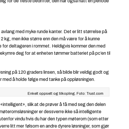
g for de fleste bedrifter, den har også hatt en periode
 avlang med myke runde kanter. Det er litt størrelse på
 2 kg, men ikke større enn den må være for å kunne
se for deltageren i rommet. Heldigvis kommer den med
ekymre deg for at enheten tømmer batteriet på pc’en til
ning på 120 graders linsen, så bilde blir veldig godt og
ter med å holde følge med tanke på oppløsningen.
Enkelt oppsett og tilkopling. Foto: Trust.com
ntelligent», slik at de prøver å få med seg den delen
 møteromsløsninger er dessverre ikke så intelligente
i utenfor vindu hvis du har den typen møterom (som etter
ssverre litt mer følsom en andre dyrere løsninger, som gjør