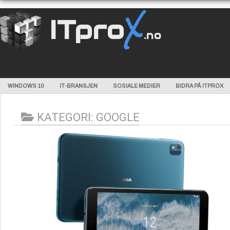
X
ITpro
.no
WINDOWS 10
IT-BRANSJEN
SOSIALE MEDIER
BIDRA PÅ ITPROX
KATEGORI:
GOOGLE