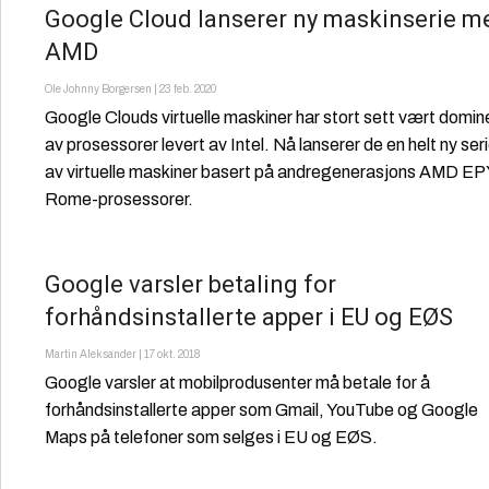
Google Cloud lanserer ny maskinserie m
AMD
Ole Johnny Borgersen
|
23 feb. 2020
Google Clouds virtuelle maskiner har stort sett vært domin
av prosessorer levert av Intel. Nå lanserer de en helt ny ser
av virtuelle maskiner basert på andregenerasjons AMD E
Rome-prosessorer.
Google varsler betaling for
forhåndsinstallerte apper i EU og EØS
Martin Aleksander
|
17 okt. 2018
Google varsler at mobilprodusenter må betale for å
forhåndsinstallerte apper som Gmail, YouTube og Google
Maps på telefoner som selges i EU og EØS.