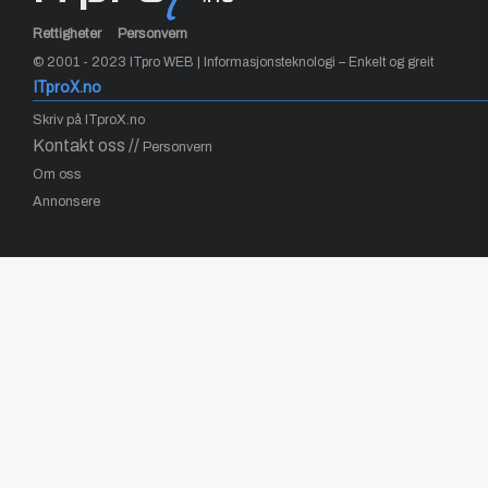
Rettigheter
Personvern
© 2001 - 2023 ITpro WEB | Informasjonsteknologi – Enkelt og greit
ITproX.no
Skriv på ITproX.no
Kontakt oss //
Personvern
Om oss
Annonsere