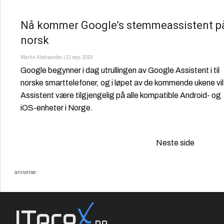
Nå kommer Google’s stemmeassistent p
norsk
Martin Aleksander
|
11 sep. 2018
Google begynner i dag utrullingen av Google Assistent i til
norske smarttelefoner, og i løpet av de kommende ukene vil
Assistent være tilgjengelig på alle kompatible Android- og
iOS-enheter i Norge.
Sidenavigasjon
Neste side
annonse:
X
ITpro
.no